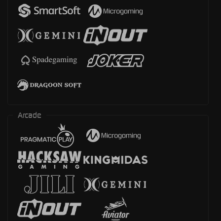
Arcade