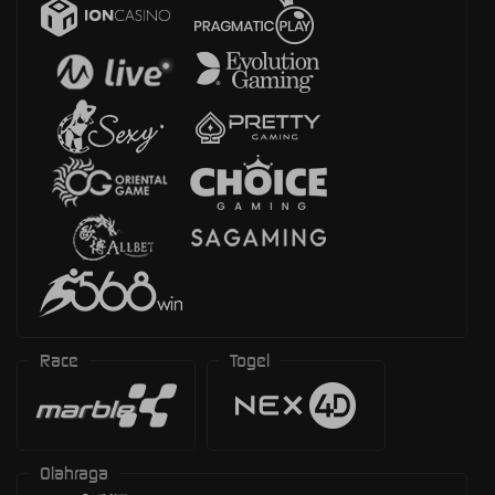
Race
Togel
Olahraga