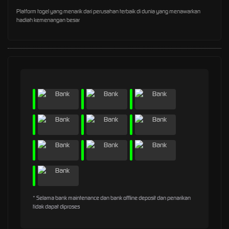
Platform togel yang menarik dari perusahan terbaik di dunia yang menawarkan
hadiah kemenangan besar
* Selama bank maintenance dan bank offline deposit dan penarikan
tidak dapat diproses