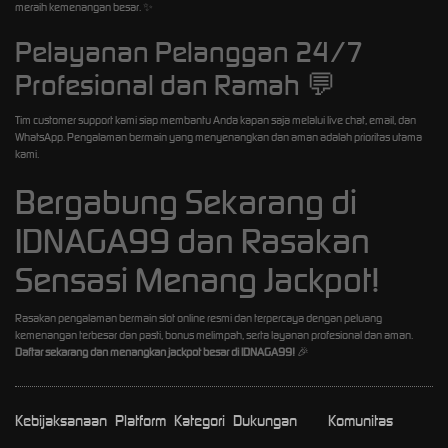
meraih kemenangan besar. ✨
Pelayanan Pelanggan 24/7
Profesional dan Ramah 💬
Tim customer support kami siap membantu Anda kapan saja melalui live chat, email, dan
WhatsApp. Pengalaman bermain yang menyenangkan dan aman adalah prioritas utama
kami.
Bergabung Sekarang di
IDNAGA99 dan Rasakan
Sensasi Menang Jackpot!
Rasakan pengalaman bermain slot online resmi dan terpercaya dengan peluang
kemenangan terbesar dan pasti, bonus melimpah, serta layanan profesional dan aman.
Daftar sekarang dan menangkan jackpot besar di IDNAGA99!
🎉
Kebijaksanaan
Platform
Kategori
Dukungan
Komunitas