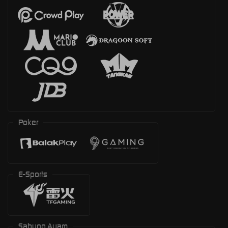
Poker
E-Sports
Sabung Ayam