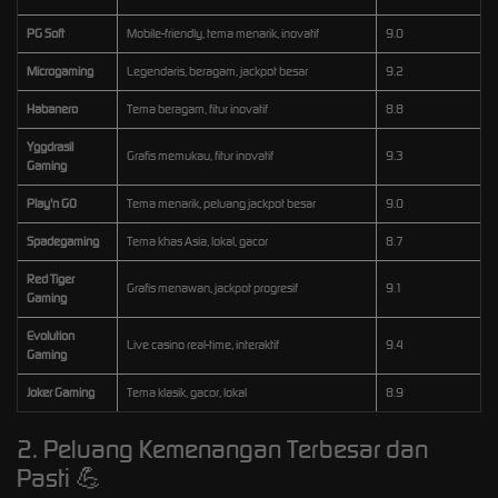
PG Soft
Mobile-friendly, tema menarik, inovatif
9.0
Microgaming
Legendaris, beragam, jackpot besar
9.2
Habanero
Tema beragam, fitur inovatif
8.8
Yggdrasil
Grafis memukau, fitur inovatif
9.3
Gaming
Play'n GO
Tema menarik, peluang jackpot besar
9.0
Spadegaming
Tema khas Asia, lokal, gacor
8.7
Red Tiger
Grafis menawan, jackpot progresif
9.1
Gaming
Evolution
Live casino real-time, interaktif
9.4
Gaming
Joker Gaming
Tema klasik, gacor, lokal
8.9
2. Peluang Kemenangan Terbesar dan
Pasti 💪