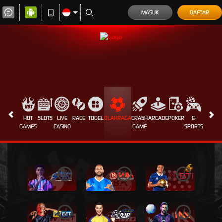
MASUK
DAFTAR
HOT
SLOTS
LIVE
RACE
TOGEL
OLAHRAGA
CRASH
ARCADE
POKER
E-
SABUN
GAMES
CASINO
GAME
SPORTS
AYAM
i
i
i
i
i
i