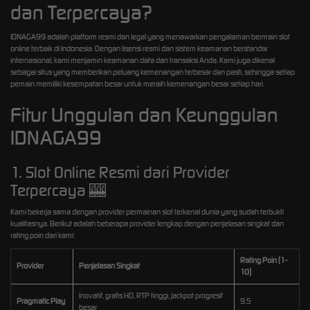
dan Terpercaya?
IDNAGA99 adalah platform resmi dan legal yang menawarkan pengalaman bermain slot
online terbaik di Indonesia. Dengan lisensi resmi dan sistem keamanan berstandar
internasional, kami menjamin keamanan data dan transaksi Anda. Kami juga dikenal
sebagai situs yang memberikan peluang kemenangan terbesar dan pasti, sehingga setiap
pemain memiliki kesempatan besar untuk meraih kemenangan besar setiap hari.
Fitur Unggulan dan Keunggulan
IDNAGA99
1. Slot Online Resmi dari Provider
Terpercaya 🎰
Kami bekerja sama dengan provider permainan slot terkenal dunia yang sudah terbukti
kualitasnya. Berikut adalah beberapa provider lengkap dengan penjelasan singkat dan
rating poin dari kami:
Rating Poin (1-
Provider
Penjelasan Singkat
10)
Inovatif, grafis HD, RTP tinggi, jackpot progresif
Pragmatic Play
9.5
besar