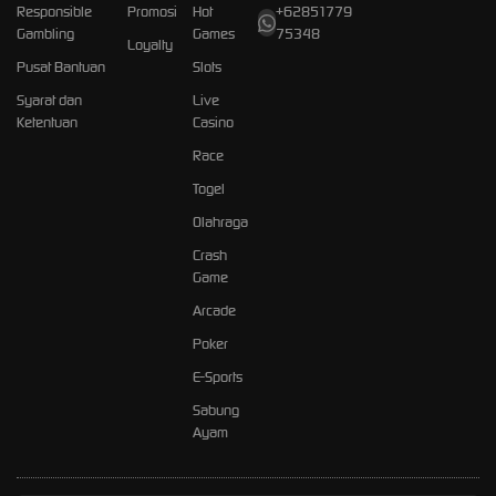
Responsible
Promosi
Hot
+62851779
Gambling
Games
75348
Loyalty
Pusat Bantuan
Slots
Syarat dan
Live
Ketentuan
Casino
Race
Togel
Olahraga
Crash
Game
Arcade
Poker
E-Sports
Sabung
Ayam