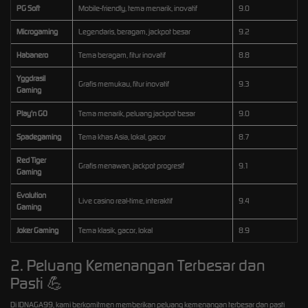
PG Soft
Mobile-friendly, tema menarik, inovatif
9.0
Microgaming
Legendaris, beragam, jackpot besar
9.2
Habanero
Tema beragam, fitur inovatif
8.8
Yggdrasil
Grafis memukau, fitur inovatif
9.3
Gaming
Play'n GO
Tema menarik, peluang jackpot besar
9.0
Spadegaming
Tema khas Asia, lokal, gacor
8.7
Red Tiger
Grafis menawan, jackpot progresif
9.1
Gaming
Evolution
Live casino real-time, interaktif
9.4
Gaming
Joker Gaming
Tema klasik, gacor, lokal
8.9
2. Peluang Kemenangan Terbesar dan
Pasti 💪
Di IDNAGA99, kami berkomitmen memberikan peluang kemenangan terbesar dan pasti