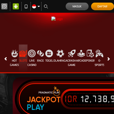
MASUK
DAFTAR
HOT
SLOTS
LIVE
RACE
TOGEL
OLAHRAGA
CRASH
ARCADE
POKER
E-
SABUN
GAMES
CASINO
GAME
SPORTS
AYAM
IDR
12,738,
JACKPOT
PLAY