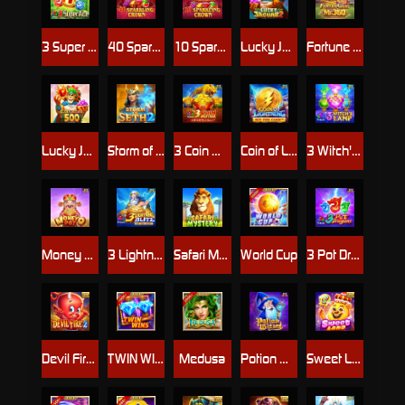
3 Super Ace
40 Sparkling Crown
10 Sparkling Crown
Lucky Jaguar 2
Fortune Gems Legend
Lucky Jaguar 500
Storm of Seth 2
3 Coin Wild Tiger
Coin of Lightning
3 Witch's Lamp
Money Pot
3 Lightning Blitz
Safari Mystery
World Cup
3 Pot Dragons
Devil Fire 2
TWIN WINS
Medusa
Potion Wizard
Sweet Land