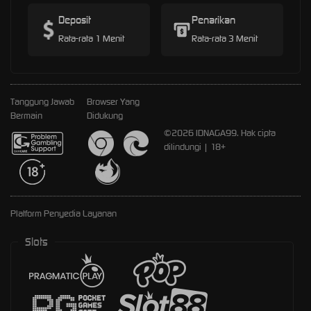
Deposit
Penarikan
Rata-rata 1 Menit
Rata-rata 3 Menit
Tanggung Jawab
Browser Yang
Bermain
Didukung
©2026 IDNAGA99. Hak cipta
dilindungi | 18+
Platform Penyedia Layanan
Slots