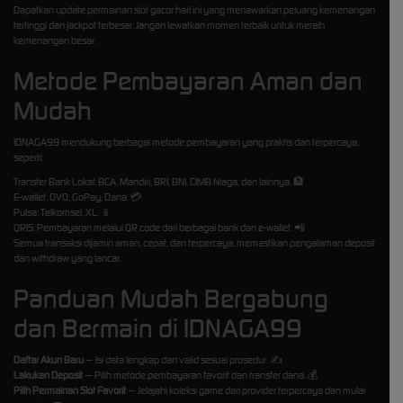
Dapatkan update permainan slot gacor hari ini yang menawarkan peluang kemenangan
tertinggi dan jackpot terbesar. Jangan lewatkan momen terbaik untuk meraih
kemenangan besar.
Metode Pembayaran Aman dan
Mudah
IDNAGA99 mendukung berbagai metode pembayaran yang praktis dan terpercaya,
seperti:
Transfer Bank Lokal: BCA, Mandiri, BRI, BNI, CIMB Niaga, dan lainnya. 🏦
E-wallet: OVO, GoPay, Dana. 💳
Pulsa: Telkomsel, XL. 📱
QRIS: Pembayaran melalui QR code dari berbagai bank dan e-wallet. 📲
Semua transaksi dijamin aman, cepat, dan terpercaya, memastikan pengalaman deposit
dan withdraw yang lancar.
Panduan Mudah Bergabung
dan Bermain di IDNAGA99
Daftar Akun Baru
— Isi data lengkap dan valid sesuai prosedur. ✍️
Lakukan Deposit
— Pilih metode pembayaran favorit dan transfer dana. 💰
Pilih Permainan Slot Favorit
— Jelajahi koleksi game dari provider terpercaya dan mulai