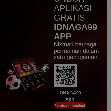
joha****2
APLIKASI
IDR
1,000,000.00
Mahjong Ways
GRATIS
de****6
IDNAGA99
IDR
774,000.00
Wild Bandito
APP
joha****2
Nikmati berbagai
IDR
772,000.00
Mahjong Ways
permainan dalam
satu genggaman
sa****3
IDR
730,200.00
Mahjong Ways
mi****8
IDR
725,600.00
Mahjong Ways 2
IDNAGA99
atha****9
IDR
681,600.00
App
Mahjong Ways
Panduan instalasi