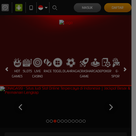
MASUK
DAFTAR
HOT
SLOTS
LIVE
RACE
TOGEL
OLAHRAGA
CRASH
ARCADE
POKER
E-
SABUNG
GAMES
CASINO
GAME
SPORTS
AYAM