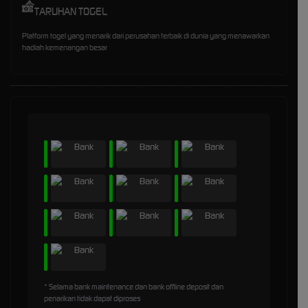
TARUHAN TOGEL
Platform togel yang menarik dari perusahan terbaik di dunia yang menawarkan
hadiah kemenangan besar
* Selama bank maintenance dan bank offline deposit dan
penarikan tidak dapat diproses