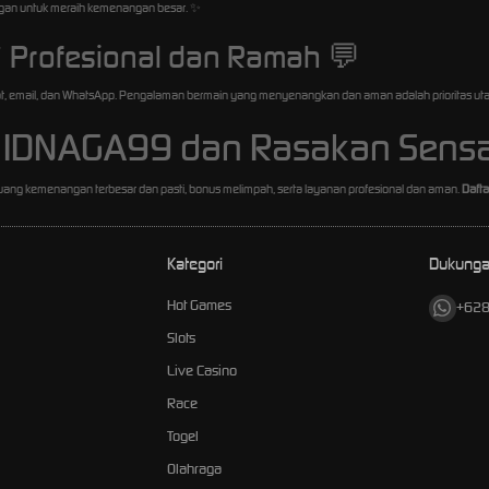
ngan untuk meraih kemenangan besar. ✨
Profesional dan Ramah 💬
hat, email, dan WhatsApp. Pengalaman bermain yang menyenangkan dan aman adalah prioritas ut
 IDNAGA99 dan Rasakan Sensa
uang kemenangan terbesar dan pasti, bonus melimpah, serta layanan profesional dan aman.
Dafta
Kategori
Dukung
Hot Games
+62
Slots
Live Casino
Race
Togel
Olahraga