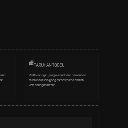
TARUHAN TOGEL
haan
Platform togel yang menarik dari perusahan
ame
terbaik di dunia yang menawarkan hadiah
kemenangan besar