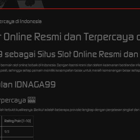
ercaya di Indonesia
 Online Resmi dan Terpercaya 
ebagai Situs Slot Online Resmi dan
main slot online terbaik di Indonesia. Dengan lisensi resmi dan sistem keamanan berstandar in
asti, sehingga setiap pemain memiliki kesempatan besar untuk meraih kemenangan besar setiap 
ulan IDNAGA99
erpercaya 🎰
 terbukti kualitasnya. Berikut adalah beberapa provider lengkap dengan penjelasan singkat dan ra
Rating Poin (1-10)
9.5