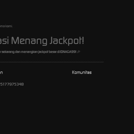
ama kami.
si Menang Jackpot!
r sekarang dan menangkan jackpot besar di IDNAGA99!
🎉
an
Komunitas
85177975348