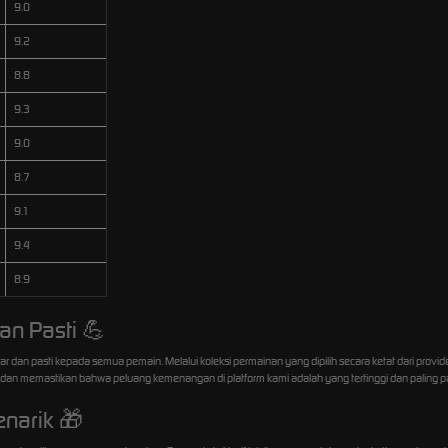
9.0
9.2
8.8
9.3
9.0
8.7
9.1
9.4
8.9
an Pasti 💪
pasti kepada semua pemain. Melalui koleksi permainan yang dipilih secara ketat dari provider te
 dan memastikan bahwa peluang kemenangan di platform kami adalah yang tertinggi dan paling pas
narik 🎁