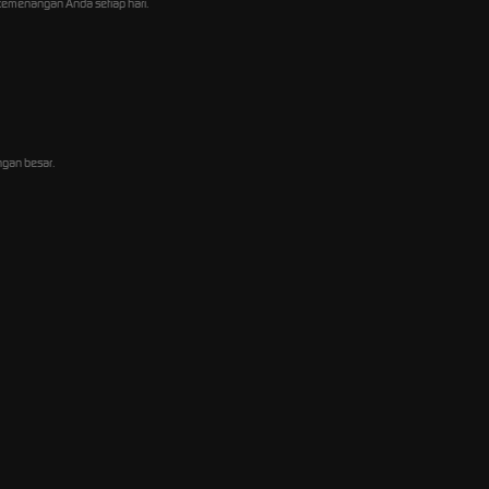
 kemenangan Anda setiap hari.
ngan besar.