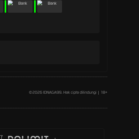
©2026 IDNAGA99. Hak cipta dilindungi | 18+